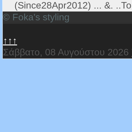
(Since28Apr2012) ... &. ..Το 
© Foka's styling
↑↑↑
Σάββατο, 08 Αυγούστου 2026