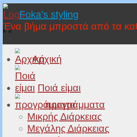
Foka's styling
Ένα βήμα μπροστά από τα κα
Αρχική
Ποιά είμαι
προγράμματα
Μικρής Διάρκειας
Μεγάλης Διάρκειας