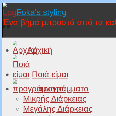
Foka's styling
Ένα βήμα μπροστά από τα κα
Αρχική
Ποιά είμαι
προγράμματα
Μικρής Διάρκειας
Μεγάλης Διάρκειας