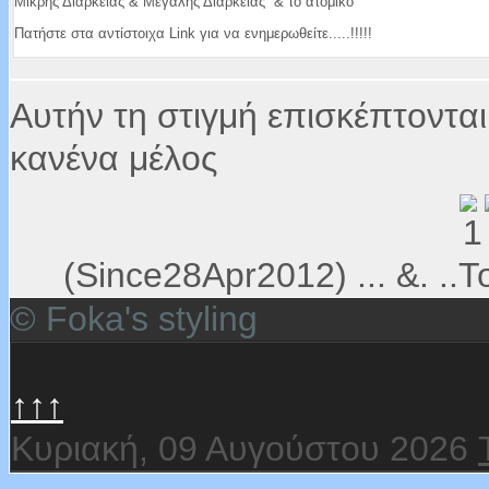
Μικρής Διάρκειας & Μεγάλης Διάρκειας & το ατομικό
Πατήστε στα αντίστοιχα Link για να ενημερωθείτε.....!!!!!
Αυτήν τη στιγμή επισκέπτονται
κανένα μέλος
(Since28Apr2012) ... &. ..Το
© Foka's styling
↑↑↑
Κυριακή, 09 Αυγούστου 2026